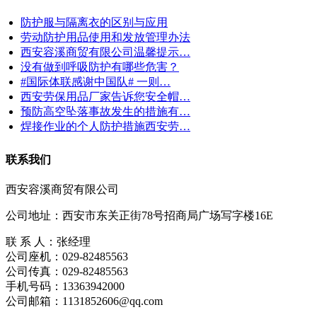
防护服与隔离衣的区别与应用
劳动防护用品使用和发放管理办法
西安容溪商贸有限公司温馨提示…
没有做到呼吸防护有哪些危害？
#国际体联感谢中国队# 一则…
西安劳保用品厂家告诉您安全帽…
预防高空坠落事故发生的措施有…
焊接作业的个人防护措施西安劳…
联系我们
西安容溪商贸有限公司
公司地址：西安市东关正街78号招商局广场写字楼16E
联 系 人：张经理
公司座机：029-82485563
公司传真：029-82485563
手机号码：13363942000
公司邮箱：1131852606@qq.com